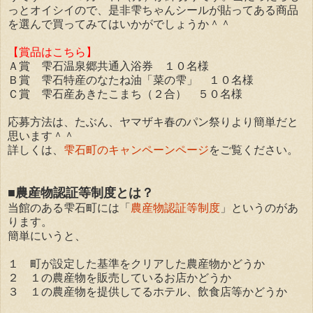
っとオイシイので、是非雫ちゃんシールが貼ってある商品
を選んで買ってみてはいかがでしょうか＾＾
【賞品はこちら】
Ａ賞 雫石温泉郷共通入浴券 １０名様
Ｂ賞 雫石特産のなたね油「菜の雫」 １０名様
Ｃ賞 雫石産あきたこまち（２合） ５０名様
応募方法は、たぶん、ヤマザキ春のパン祭りより簡単だと
思います＾＾
詳しくは、
雫石町のキャンペーンページ
をご覧ください。
■農産物認証等制度とは？
当館のある雫石町には「
農産物認証等制度
」というのがあ
ります。
簡単にいうと、
１ 町が設定した基準をクリアした農産物かどうか
２ １の農産物を販売しているお店かどうか
３ １の農産物を提供してるホテル、飲食店等かどうか