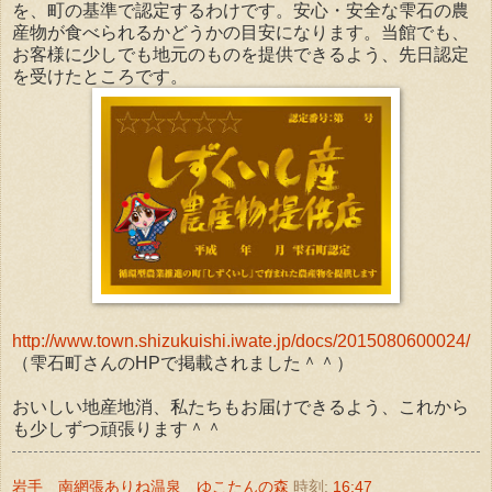
を、町の基準で認定するわけです。安心・安全な雫石の農
産物が食べられるかどうかの目安になります。当館でも、
お客様に少しでも地元のものを提供できるよう、先日認定
を受けたところです。
http://www.town.shizukuishi.iwate.jp/docs/2015080600024/
（雫石町さんのHPで掲載されました＾＾）
おいしい地産地消、私たちもお届けできるよう、これから
も少しずつ頑張ります＾＾
岩手 南網張ありね温泉 ゆこたんの森
時刻:
16:47