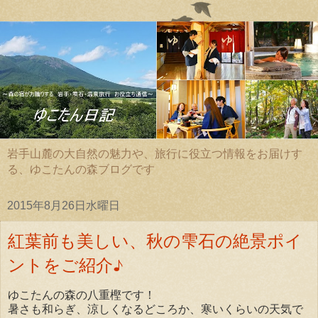
岩手山麓の大自然の魅力や、旅行に役立つ情報をお届けす
る、ゆこたんの森ブログです
2015年8月26日水曜日
紅葉前も美しい、秋の雫石の絶景ポイ
ントをご紹介♪
ゆこたんの森の八重樫です！
暑さも和らぎ、涼しくなるどころか、寒いくらいの天気で