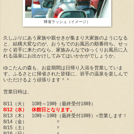
帰省ラッシュ（イメージ）
久しぶりにあう家族や親せきが集まり大家族のようになる
と、結構大変なのが、おうちでのお風呂の順番待ち。せっ
かく岩手に来たのなら、家族みんなでゆっくりお風呂に入
れる温泉にお出かけしてみてはいかかがでしょうか。
ゆこたんの森も、お盆期間は日帰り入浴を営業していま
す。ふるさとに帰省された皆様に、岩手の温泉を楽しんで
いただけるよう頑張ります＾＾
営業日時は、
8/11（火） 10時～19時（最終受付18時）
8/12（水） 休館日となります。
8/13（木） 10時～19時（最終受付18時）※営業します！
8/14（金） 〃
8/15（土） 〃
8/16（日） 〃