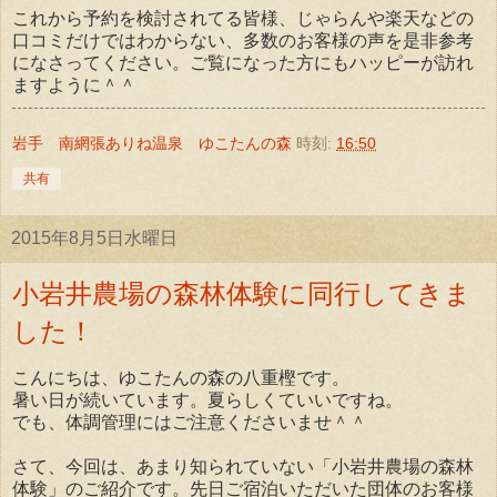
これから予約を検討されてる皆様、じゃらんや楽天などの
口コミだけではわからない、多数のお客様の声を是非参考
になさってください。ご覧になった方にもハッピーが訪れ
ますように＾＾
岩手 南網張ありね温泉 ゆこたんの森
時刻:
16:50
共有
2015年8月5日水曜日
小岩井農場の森林体験に同行してきま
した！
こんにちは、ゆこたんの森の八重樫です。
暑い日が続いています。夏らしくていいですね。
でも、体調管理にはご注意くださいませ＾＾
さて、今回は、あまり知られていない「小岩井農場の森林
体験」のご紹介です。先日ご宿泊いただいた団体のお客様