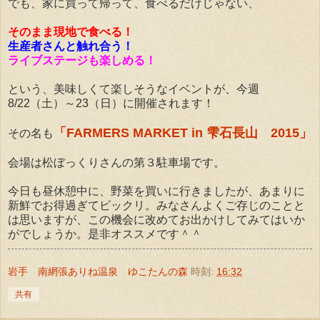
でも、家に買って帰って、食べるだけじゃない、
そのまま現地で食べる！
生産者さんと触れ合う！
ライブステージも楽しめる！
という、美味しくて楽しそうなイベントが、今週
8/22（土）～23（日）に開催されます！
「FARMERS MARKET in 雫石長山 2015」
その名も
会場は松ぼっくりさんの第３駐車場です。
今日も昼休憩中に、野菜を買いに行きましたが、あまりに
新鮮でお得過ぎてビックリ。みなさんよくご存じのことと
は思いますが、この機会に改めてお出かけしてみてはいか
がでしょうか。是非オススメです＾＾
岩手 南網張ありね温泉 ゆこたんの森
時刻:
16:32
共有