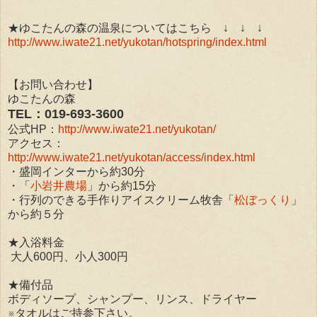
★ゆこたんの森の温泉についてはこちら ↓ ↓ ↓
http://www.iwate21.net/yukotan/hotspring/index.html
【お問い合わせ】
ゆこたんの森
TEL：019-693-3600
公式HP：
http://www.iwate21.net/yukotan/
アクセス：
http://www.iwate21.net/yukotan/access/index.html
・盛岡インターから約30分
・「
小岩井農場
」から約15分
・行列のできる手作りアイスクリーム牧舎「
松ぼっくり
」
から約５分
★入浴料金
大人600円、小人300円
★備付品
ボディソープ、シャンプー、リンス、ドライヤー
※タオルはご持参下さい。