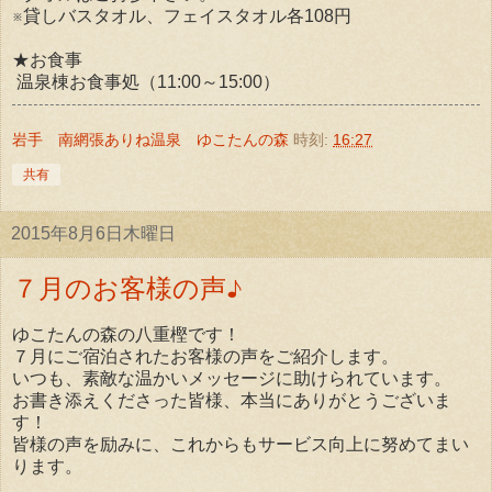
※貸しバスタオル、フェイスタオル各108円
★お食事
温泉棟お食事処（11:00～15:00）
岩手 南網張ありね温泉 ゆこたんの森
時刻:
16:27
共有
2015年8月6日木曜日
７月のお客様の声♪
ゆこたんの森の八重樫です！
７月にご宿泊されたお客様の声をご紹介します。
いつも、素敵な温かいメッセージに助けられています。
お書き添えくださった皆様、本当にありがとうございま
す！
皆様の声を励みに、これからもサービス向上に努めてまい
ります。