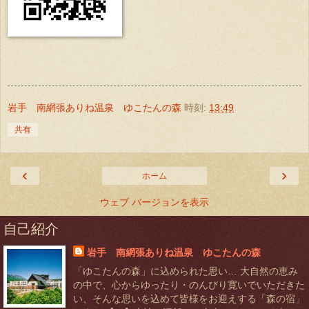
岩手 南網張ありね温泉 ゆこたんの森
時刻:
13:49
共有
‹
›
ホーム
ウェブ バージョンを表示
自己紹介
岩手 南網張ありね温泉 ゆこたんの森
「ゆこたんの森」に込められた思い… 大自然の恵み
の中で、心からゆったり・のんびり寛いでいただきた
い、そんな思いを込めて皆様をお迎えする「森の宿」