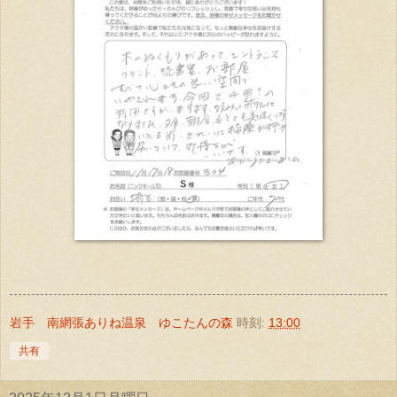
岩手 南網張ありね温泉 ゆこたんの森
時刻:
13:00
共有