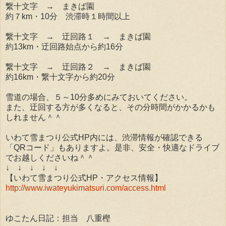
繋十文字 → まきば園
約７km・10分 渋滞時１時間以上
繋十文字 → 迂回路１ → まきば園
約13km・迂回路始点から約16分
繋十文字 → 迂回路２ → まきば園
約16km・繋十文字から約20分
雪道の場合、５～10分多めにみておいてください。
また、迂回する方が多くなると、その分時間がかかるかも
しれません＾＾
いわて雪まつり公式HP内には、渋滞情報が確認できる
「QRコード」もありますよ。是非、安全・快適なドライブ
でお越しくださいね＾＾
↓ ↓ ↓ ↓ ↓
【いわて雪まつり公式HP・アクセス情報】
http://www.iwateyukimatsuri.com/access.html
ゆこたん日記：担当 八重樫