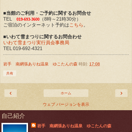
■当館のご利用・ご予約に関するお問合せ
TEL
（8時～21時30分）
019-693-3600
ご宿泊のインターネット予約は
こちら
。
■いわて雪まつりに関するお問合わせ
いわて雪まつり実行員会事務局
TEL 019-692-4321
岩手 南網張ありね温泉 ゆこたんの森
時刻:
17:08
共有
‹
›
ホーム
ウェブ バージョンを表示
自己紹介
岩手 南網張ありね温泉 ゆこたんの森