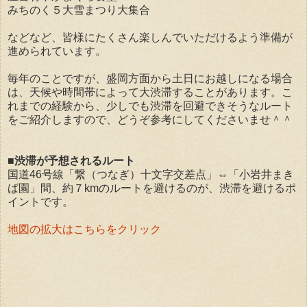
みちのく５大雪まつり大集合
などなど、皆様にたくさん楽しんでいただけるよう準備が
進められています。
毎年のことですが、盛岡方面から土日にお越しになる場合
は、天候や時間帯によって大渋滞することがあります。こ
れまでの経験から、少しでも渋滞を回避できそうなルート
をご紹介しますので、どうぞ参考にしてくださいませ＾＾
■渋滞が予想されるルート
国道46号線「繋（つなぎ）十文字交差点」⇔「小岩井まき
ば園」間、約７kmのルートを避けるのが、渋滞を避けるポ
イントです。
地図の拡大はこちらをクリック