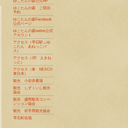
ゆこたんの森公式HP
ゆこたんの森 ご宿泊
予約
ゆこたんの森Facebook
公式ページ
ゆこたんの森twitter公式
アカウント
アクセス（雫石駅→ゆ
こたん あねっこバ
ス）
アクセス（JR えきね
っと）
アクセス（車 NEXCO
東日本）
観光 小岩井農場
観光 しずくいし観光
協会
観光 盛岡観光コンベ
ンション協会
観光 岩手県観光協会
雫石町役場