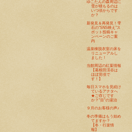
ゆこたんの森周辺に
雪が積もるのは
いつ頃からです
か？
新発見＆再発見！雫
石の”SNS映え”ス
ポット投稿キャ
ンペーンのご案
内
温泉棟脱衣室の床を
リニューアルし
ました！
当館周辺の紅葉情報
【葛根田渓谷は
ほぼ見頃で
す！】
毎日スマホを見続け
ているアナタへ
★ご存じです
か？"目"の湯治
９月のお客様の声♪
冬の準備はもう始め
てますか？
【冬・行楽情
報】