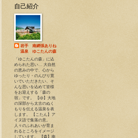
自己紹介
岩手 南網張ありね
温泉 ゆこたんの森
「ゆこたんの森」に込
められた思い… 大自然
の恵みの中で、心から
ゆったり・のんびり寛
いでいただきたい、そ
んな思いを込めて皆様
をお迎えする「森の
宿」です。 【ゆ】大地
の深部から太古のぬく
もりを伝える温泉を表
します。 【こたん】ア
イヌ語で集落の意。
人々のふれあいが育ま
れるところをイメージ
しています。 【森】南