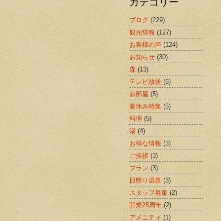
カテゴリー
ブログ
(229)
観光情報
(127)
お客様の声
(124)
お知らせ
(30)
森
(13)
テレビ放送
(6)
お部屋
(5)
夏休み特集
(5)
料理
(5)
湯
(4)
お得な情報
(3)
ご挨拶
(3)
プラン
(3)
日帰り温泉
(3)
スタッフ募集
(2)
開業25周年
(2)
アメニティ
(1)