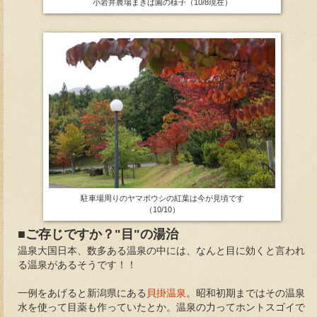
小岩井農場まきば園の様子（10/8現在）
駐車場周りのヤマボウシの紅葉は今が見頃です
（10/10）
■ご存じですか？"目"の湯治
温泉大国日本、数多ある温泉の中には、なんと目に効くと言われ
る温泉があるそうです！！
一例をあげると新潟県にある
貝掛温泉
。昭和初期まではその温泉
水を使って目薬も作っていたとか。温泉の力ってホントスゴイで