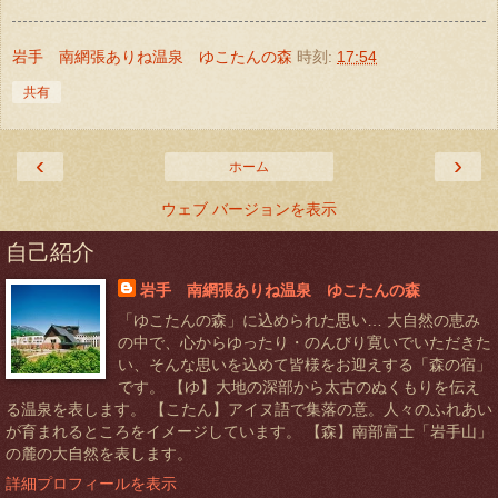
岩手 南網張ありね温泉 ゆこたんの森
時刻:
17:54
共有
‹
›
ホーム
ウェブ バージョンを表示
自己紹介
岩手 南網張ありね温泉 ゆこたんの森
「ゆこたんの森」に込められた思い… 大自然の恵み
の中で、心からゆったり・のんびり寛いでいただきた
い、そんな思いを込めて皆様をお迎えする「森の宿」
です。 【ゆ】大地の深部から太古のぬくもりを伝え
る温泉を表します。 【こたん】アイヌ語で集落の意。人々のふれあい
が育まれるところをイメージしています。 【森】南部富士「岩手山」
の麓の大自然を表します。
詳細プロフィールを表示