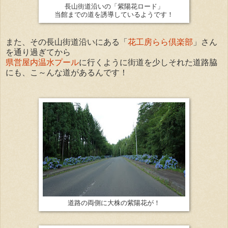
長山街道沿いの「紫陽花ロード」
当館までの道を誘導しているようです！
また、その長山街道沿いにある「
花工房らら倶楽部
」さん
を通り過ぎてから
県営屋内温水プール
に行くように街道を少しそれた道路脇
にも、こ～んな道があるんです！
道路の両側に大株の紫陽花が！