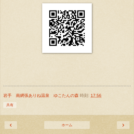
岩手 南網張ありね温泉 ゆこたんの森
時刻:
17:56
共有
‹
›
ホーム