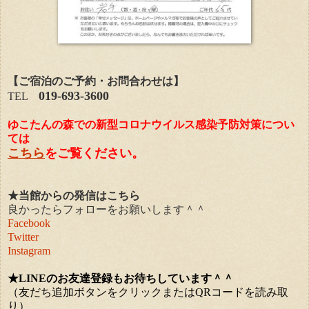
【ご宿泊のご予約・お問合わせは】
019-693-3600
TEL
ゆこたんの森での新型コロナウイルス感染予防対策につい
ては
こちら
をご覧ください。
★当館からの発信はこちら
良かったらフォローをお願いします＾＾
Facebook
Twitter
Instagram
★LINEのお友達登録もお待ちしています＾＾
（友だち追加ボタンをクリックまたはQRコードを読み取
り）