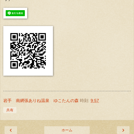
岩手 南網張ありね温泉 ゆこたんの森
時刻:
9:57
共有
‹
›
ホーム