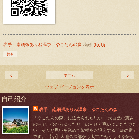
岩手 南網張ありね温泉 ゆこたんの森
時刻:
15:15
共有
‹
›
ホーム
ウェブ バージョンを表示
自己紹介
岩手 南網張ありね温泉 ゆこたんの森
「ゆこたんの森」に込められた思い… 大自然の恵み
の中で、心からゆったり・のんびり寛いでいただきた
い、そんな思いを込めて皆様をお迎えする「森の宿」
です。 【ゆ】大地の深部から太古のぬくもりを伝え