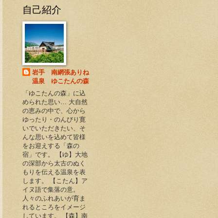
自己紹介
岩手 南網張ありね
温泉 ゆこたんの森
「ゆこたんの森」に込
められた思い… 大自然
の恵みの中で、心から
ゆったり・のんびり寛
いでいただきたい、そ
んな思いを込めて皆様
をお迎えする「森の
宿」です。 【ゆ】大地
の深部から太古のぬく
もりを伝える温泉を表
します。 【こたん】ア
イヌ語で集落の意。
人々のふれあいが育ま
れるところをイメージ
しています。 【森】南