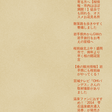
寄る方へ【桜情
報・市内はほぼ
満開！】徒歩で
も回れる、オス
スメお花見名所
散策路を歩きやすく
整備しました
岩手県外からGWの
岩手旅行をお考
えの皆様へ
桜前線北上中！盛岡
市で、例年より
早く桜の開花宣
言
【春の観光情報】岩
手県にも桜前線
がやってくる！
宮城テレビ『OH!バ
ンデス』さんの
取材撮影があり
ました
温泉ファンにおすす
め！「2014 雫
石温泉郷共通入
浴券」が発売さ