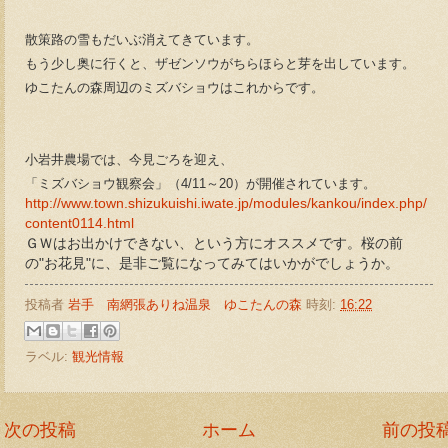
散策路の雪もだいぶ消えてきています。
もう少し奥に行くと、ザゼンソウがちらほらと芽を出しています。
ゆこたんの森周辺のミズバショウはこれからです。
小岩井農場では、今見ごろを迎え、
「ミズバショウ観察会」（4/11～20）が開催されています。
http://www.town.shizukuishi.iwate.jp/modules/kankou/index.php/
content0114.html
ＧＷはお出かけできない、という方にオススメです。桜の前
の"お花見"に、是非ご覧になってみてはいかがでしょうか。
投稿者
岩手 南網張ありね温泉 ゆこたんの森
時刻:
16:22
ラベル:
観光情報
次の投稿
ホーム
前の投