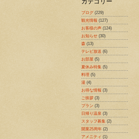
カテゴリー
ブログ
(229)
観光情報
(127)
お客様の声
(124)
お知らせ
(30)
森
(13)
テレビ放送
(6)
お部屋
(5)
夏休み特集
(5)
料理
(5)
湯
(4)
お得な情報
(3)
ご挨拶
(3)
プラン
(3)
日帰り温泉
(3)
スタッフ募集
(2)
開業25周年
(2)
アメニティ
(1)