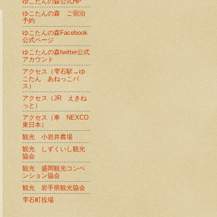
ゆこたんの森公式HP
ゆこたんの森 ご宿泊
予約
ゆこたんの森Facebook
公式ページ
ゆこたんの森twitter公式
アカウント
アクセス（雫石駅→ゆ
こたん あねっこバ
ス）
アクセス（JR えきね
っと）
アクセス（車 NEXCO
東日本）
観光 小岩井農場
観光 しずくいし観光
協会
観光 盛岡観光コンベ
ンション協会
観光 岩手県観光協会
雫石町役場