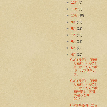
►
12月
(8)
►
11月
(5)
►
10月
(10)
►
9月
(12)
►
8月
(12)
►
7月
(10)
►
6月
(11)
►
5月
(7)
▼
4月
(10)
GWは雫石に【日帰
り旅行】へGO！
② ゆこたんの森
で「お花見ラン
チ」
GWは雫石に【日帰
り旅行】へGO！
① ゆこたんの森
初登場！「南部
の湯っこ券
2014」
GW前半盛岡へ立ち