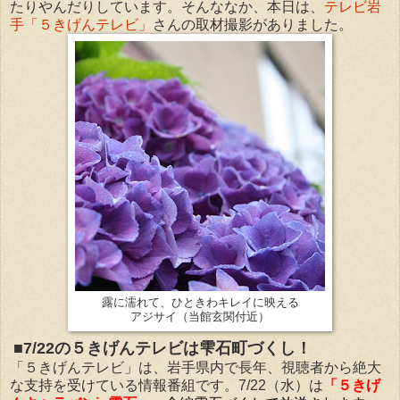
たりやんだりしています。そんななか、本日は、
テレビ岩
手「５きげんテレビ」
さんの取材撮影がありました。
露に濡れて、ひときわキレイに映える
アジサイ（当館玄関付近）
■7/22の５きげんテレビは雫石町づくし！
「５きげんテレビ」は、岩手県内で長年、視聴者から絶大
な支持を受けている情報番組です。7/22（水）は
「５きげ