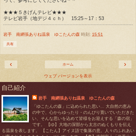
って、参考にしてくださいね＾＾
★★★５きげんテレビ★★★
テレビ岩手（地デジ４ｃｈ） 15:25～17：53
岩手 南網張ありね温泉 ゆこたんの森
時刻:
15:51
共有
‹
›
ホーム
ウェブ バージョンを表示
自己紹介
岩手 南網張ありね温泉 ゆこたんの森
「ゆこたんの森」に込められた思い… 大自然の恵み
の中で、心からゆったり・のんびり寛いでいただきた
い、そんな思いを込めて皆様をお迎えする「森の宿」
です。 【ゆ】大地の深部から太古のぬくもりを伝え
る温泉を表します。 【こたん】アイヌ語で集落の意。人々のふれあい