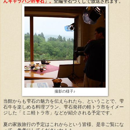
んキャラバンin雫石」。
全編雫石づくしで放送されます。
撮影の様子♪
当館からも雫石の魅力を伝えられたら、ということで、雫
石牛を楽しめる料理プラン、雫石発祥の軽トラ市をイメー
ジした「ミニ軽トラ市」などが紹介される予定です。
夏の家族旅行の予定はこれからという皆様、是非ご覧にな