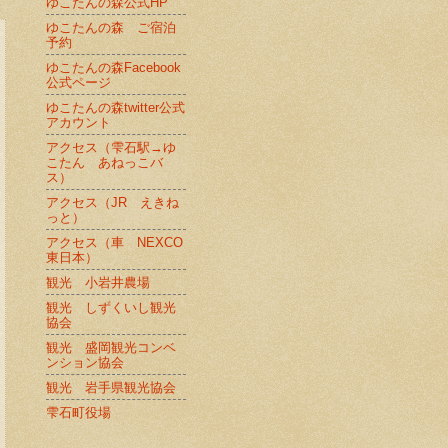
ゆこたんの森公式HP
ゆこたんの森 ご宿泊
予約
ゆこたんの森Facebook
公式ページ
ゆこたんの森twitter公式
アカウント
アクセス（雫石駅→ゆ
こたん あねっこバ
ス）
アクセス（JR えきね
っと）
アクセス（車 NEXCO
東日本）
観光 小岩井農場
観光 しずくいし観光
協会
観光 盛岡観光コンベ
ンション協会
観光 岩手県観光協会
雫石町役場