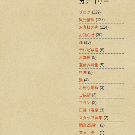
カテゴリー
ブログ
(229)
観光情報
(127)
お客様の声
(124)
お知らせ
(30)
森
(13)
テレビ放送
(6)
お部屋
(5)
夏休み特集
(5)
料理
(5)
湯
(4)
お得な情報
(3)
ご挨拶
(3)
プラン
(3)
日帰り温泉
(3)
スタッフ募集
(2)
開業25周年
(2)
アメニティ
(1)