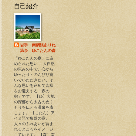
自己紹介
岩手 南網張ありね
温泉 ゆこたんの森
「ゆこたんの森」に込
められた思い… 大自然
の恵みの中で、心から
ゆったり・のんびり寛
いでいただきたい、そ
んな思いを込めて皆様
をお迎えする「森の
宿」です。 【ゆ】大地
の深部から太古のぬく
もりを伝える温泉を表
します。 【こたん】ア
イヌ語で集落の意。
人々のふれあいが育ま
れるところをイメージ
しています。 【森】南