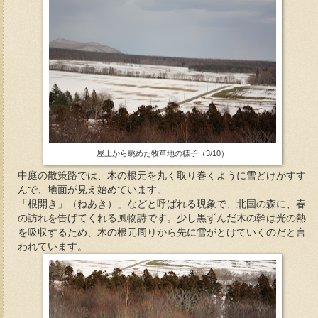
屋上から眺めた牧草地の様子（3/10）
中庭の散策路では、木の根元を丸く取り巻くように雪どけがすす
んで、地面が見え始めています。
「根開き」（ねあき）」などと呼ばれる現象で、北国の森に、春
の訪れを告げてくれる風物詩です。少し黒ずんだ木の幹は光の熱
を吸収するため、木の根元周りから先に雪がとけていくのだと言
われています。