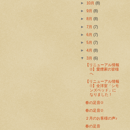
►
10月
(8)
►
9月
(8)
►
8月
(8)
►
7月
(7)
►
6月
(7)
►
5月
(7)
►
4月
(8)
▼
3月
(6)
【リニューアル情報
②】愛煙家の皆様
へ
【リニューアル情報
①】全洋室「シモ
ンズベッド」に
なりました！
春の足音③
春の足音②
２月のお客様の声♪
春の足音