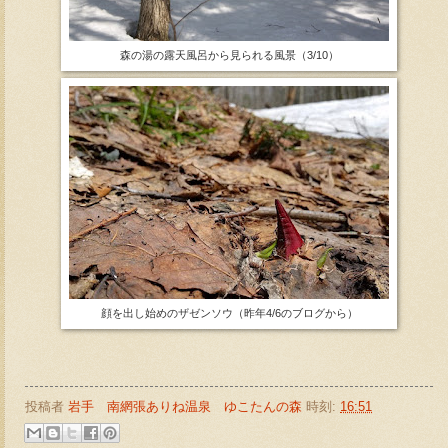
森の湯の露天風呂から見られる風景（3/10）
顔を出し始めのザゼンソウ（昨年4/6のブログから）
投稿者
岩手 南網張ありね温泉 ゆこたんの森
時刻:
16:51