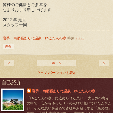
皆様のご健康とご多幸を
心よりお祈り申し上げます
2022 年 元旦
スタッフ一同
岩手 南網張ありね温泉 ゆこたんの森
時刻:
8:00
共有
‹
›
ホーム
ウェブ バージョンを表示
自己紹介
岩手 南網張ありね温泉 ゆこたんの森
「ゆこたんの森」に込められた思い… 大自然の恵み
の中で、心からゆったり・のんびり寛いでいただきた
い、そんな思いを込めて皆様をお迎えする「森の宿」