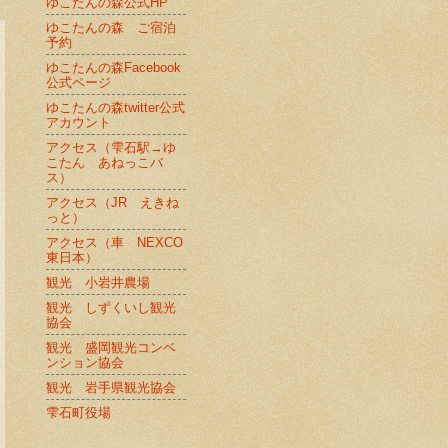
ゆこたんの森公式HP
ゆこたんの森 ご宿泊
予約
ゆこたんの森Facebook
公式ページ
ゆこたんの森twitter公式
アカウント
アクセス（雫石駅→ゆ
こたん あねっこバ
ス）
アクセス（JR えきね
っと）
アクセス（車 NEXCO
東日本）
観光 小岩井農場
観光 しずくいし観光
協会
観光 盛岡観光コンベ
ンション協会
観光 岩手県観光協会
雫石町役場