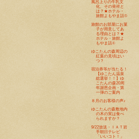
風呂上りの牛乳文
化、その発祥と
は？★ホテル・
旅館よもやま話⑤
旅館のお部屋にお菓
子が用意してあ
る理由とは？★
ホテル・旅館よ
もやま話④
ゆこたんの森周辺の
紅葉の見頃はい
つ？
宿泊券等が当たる！
【ゆこたん温泉
総選挙！！】ゆ
こたんの森20周
年謝恩企画・第
一弾のご案内
８月のお客様の声♪
ゆこたんの森敷地内
の木の実は食べ
られますか？
9/22放送・ＩＡＴ岩
手朝日テレビ
「いいコト！」