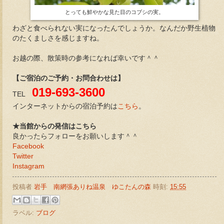
とっても鮮やかな見た目のコブシの実。
わざと食べられない実になったんでしょうか。なんだか野生植物
のたくましさを感じますね。
お越の際、散策時の参考になれば幸いです＾＾
【ご宿泊のご予約・お問合わせは】
019-693-3600
TEL
インターネットからの宿泊予約は
こちら
。
★当館からの発信はこちら
良かったらフォローをお願いします＾＾
Facebook
Twitter
Instagram
投稿者
岩手 南網張ありね温泉 ゆこたんの森
時刻:
15:55
ラベル:
ブログ