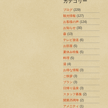
カテゴリー
ブログ
(229)
観光情報
(127)
お客様の声
(124)
お知らせ
(30)
森
(13)
テレビ放送
(6)
お部屋
(5)
夏休み特集
(5)
料理
(5)
湯
(4)
お得な情報
(3)
ご挨拶
(3)
プラン
(3)
日帰り温泉
(3)
スタッフ募集
(2)
開業25周年
(2)
アメニティ
(1)