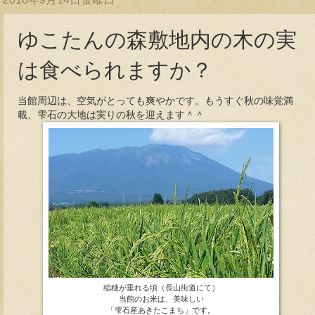
ゆこたんの森敷地内の木の実
は食べられますか？
当館周辺は、空気がとっても爽やかです。もうすぐ秋の味覚満
載、雫石の大地は実りの秋を迎えます＾＾
稲穂が垂れる頃（長山街道にて）
当館のお米は、美味しい
「雫石産あきたこまち」です。