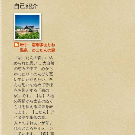
自己紹介
岩手 南網張ありね
温泉 ゆこたんの森
「ゆこたんの森」に込
められた思い… 大自然
の恵みの中で、心から
ゆったり・のんびり寛
いでいただきたい、そ
んな思いを込めて皆様
をお迎えする「森の
宿」です。 【ゆ】大地
の深部から太古のぬく
もりを伝える温泉を表
します。 【こたん】ア
イヌ語で集落の意。
人々のふれあいが育ま
れるところをイメージ
しています。 【森】南